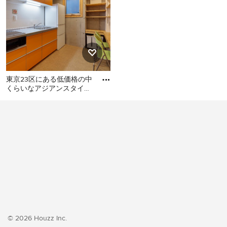
東京23区にある低価格の中
くらいなアジアンスタイル
のおしゃれなキッチン (シ
東京23区にある低価格の中
ングルシンク、フラットパ
くらいなアジアンスタイル
のおしゃれなキッチン (シン
グルシンク、フラットパネ
ル扉のキャビネット、オレ
ンジのキャビネット、ステ
ンレスカウンター、白いキ
ッチンパネル、シルバーの
調理設備、クッションフロ
ア、アイランドなし、オレ
ンジの床、グレーのキッチ
© 2026 Houzz Inc.
ンカウンター) の写真