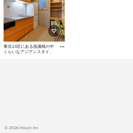
東京23区にある低価格の中
くらいなアジアンスタイル
のおしゃれなキッチン (シ
東京23区にある低価格の中
ングルシンク、フラットパ
くらいなアジアンスタイル
のおしゃれなキッチン (シン
グルシンク、フラットパネ
ル扉のキャビネット、オレ
ンジのキャビネット、ステ
ンレスカウンター、白いキ
ッチンパネル、シルバーの
調理設備、クッションフロ
ア、アイランドなし、オレ
ンジの床、グレーのキッチ
© 2026 Houzz Inc.
ンカウンター) の写真