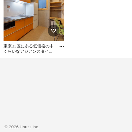
東京23区にある低価格の中
くらいなアジアンスタイル
のおしゃれなキッチン (シ
東京23区にある低価格の中
ングルシンク、フラットパ
くらいなアジアンスタイル
のおしゃれなキッチン (シン
グルシンク、フラットパネ
ル扉のキャビネット、オレ
ンジのキャビネット、ステ
ンレスカウンター、白いキ
ッチンパネル、シルバーの
調理設備、クッションフロ
ア、アイランドなし、オレ
ンジの床、グレーのキッチ
© 2026 Houzz Inc.
ンカウンター) の写真