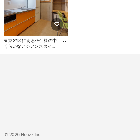
東京23区にある低価格の中
くらいなアジアンスタイル
のおしゃれなキッチン (シ
東京23区にある低価格の中
ングルシンク、フラットパ
くらいなアジアンスタイル
のおしゃれなキッチン (シン
グルシンク、フラットパネ
ル扉のキャビネット、オレ
ンジのキャビネット、ステ
ンレスカウンター、白いキ
ッチンパネル、シルバーの
調理設備、クッションフロ
ア、アイランドなし、オレ
ンジの床、グレーのキッチ
ンカウンター) の写真
© 2026 Houzz Inc.