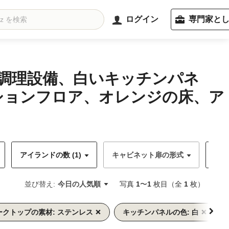
ログイン
専門家と
の調理設備、白いキッチンパネ
ションフロア、オレンジの床、ア
アイランドの数 (1)
キャビネット扉の形式
キャ
並び替え:
今日の人気順
写真
1
〜
1
枚目（全
1
枚）
ークトップの素材: ステンレス
キッチンパネルの色: 白