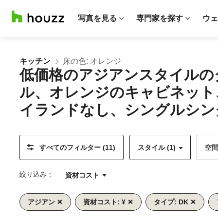
写真を見る
専門家を探す
ウェ
キッチン
床の色: オレンジ
低価格のアジアンスタイルの
ル、オレンジのキャビネット
イランドなし、シングルシンク
すべてのフィルター (11)
スタイル (1)
空
絞り込み：
資材コスト
アジアン
資材コスト: ¥
タイプ: DK
前
次
1/12