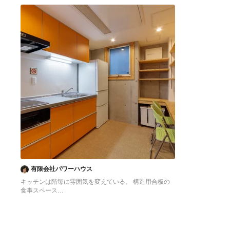
へ
へ
有限会社パワーハウス
キッチンは階毎に雰囲気を変えている。 構造用合板の
食事スペース
東京23区にある低価格の中くらいなアジアンスタイル
のおしゃれなキッチン (シングルシンク、フラットパネ
ル扉のキャビネット、オレンジのキャビネット、ステン
レスカウンター、白いキッチンパネル、シルバーの調理