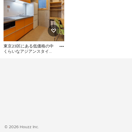
東京23区にある低価格の中
くらいなアジアンスタイル
のおしゃれなキッチン (シ
東京23区にある低価格の中
ングルシンク、フラットパ
くらいなアジアンスタイル
のおしゃれなキッチン (シン
グルシンク、フラットパネ
ル扉のキャビネット、オレ
ンジのキャビネット、ステ
ンレスカウンター、白いキ
ッチンパネル、シルバーの
調理設備、クッションフロ
ア、アイランドなし、オレ
ンジの床、グレーのキッチ
© 2026 Houzz Inc.
ンカウンター) の写真