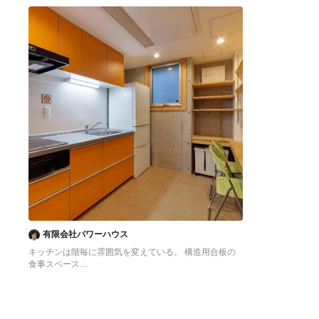
へ
へ
有限会社パワーハウス
キッチンは階毎に雰囲気を変えている。 構造用合板の
食事スペース
東京23区にある低価格の中くらいなアジアンスタイル
のおしゃれなキッチン (シングルシンク、フラットパネ
ル扉のキャビネット、オレンジのキャビネット、ステン
レスカウンター、白いキッチンパネル、シルバーの調理