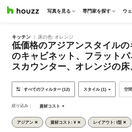
写真を見る
専門家を探す
ウェ
キッチン
床の色: オレンジ
低価格のアジアンスタイルの
のキャビネット、フラットパ
スカウンター、オレンジの床、
すべてのフィルター (12)
スタイル (1)
空
絞り込み：
資材コスト
アジアン
資材コスト: ¥
レイアウト: I型
前
次
1/13