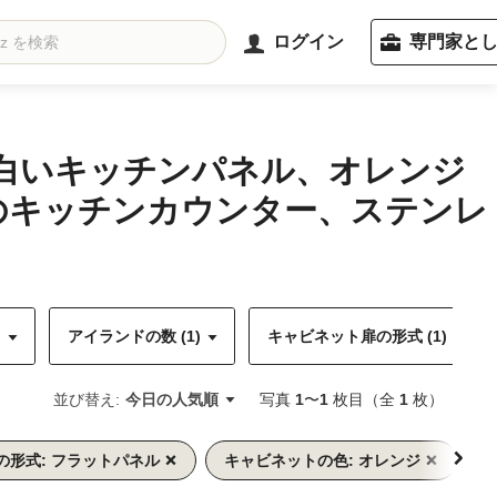
ログイン
専門家と
、白いキッチンパネル、オレンジ
のキッチンカウンター、ステンレ
)
アイランドの数 (1)
キャビネット扉の形式 (1)
並び替え:
今日の人気順
写真
1
〜
1
枚目（全
1
枚）
の形式: フラットパネル
キャビネットの色: オレンジ