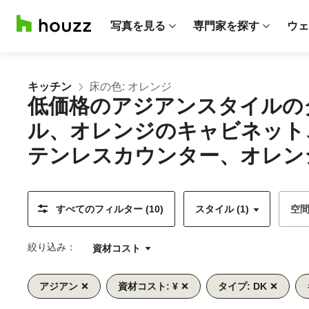
写真を見る
専門家を探す
ウェ
キッチン
床の色: オレンジ
低価格のアジアンスタイルの
ル、オレンジのキャビネット
テンレスカウンター、オレンジ
すべてのフィルター (10)
スタイル (1)
空
絞り込み：
資材コスト
アジアン
資材コスト: ¥
タイプ: DK
前
次
1/11