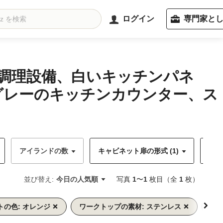
ログイン
専門家と
の調理設備、白いキッチンパネ
グレーのキッチンカウンター、ス
アイランドの数
キャビネット扉の形式 (1)
キャ
並び替え:
今日の人気順
写真
1
〜
1
枚目（全
1
枚）
の色: オレンジ
ワークトップの素材: ステンレス
カウ