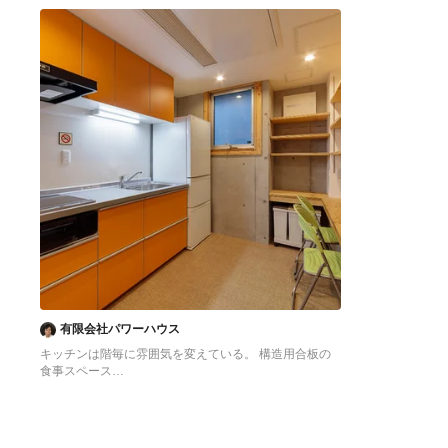
へ
へ
有限会社パワーハウス
キッチンは階毎に雰囲気を変えている。 構造用合板の
食事スペース
東京23区にある低価格の中くらいなアジアンスタイル
のおしゃれなキッチン (シングルシンク、フラットパネ
ル扉のキャビネット、オレンジのキャビネット、ステン
レスカウンター、白いキッチンパネル、シルバーの調理