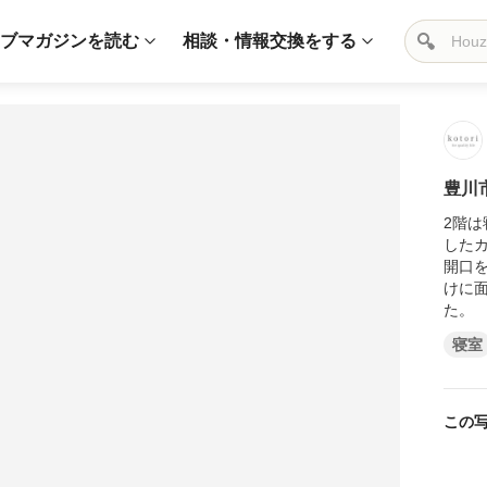
ブマガジンを読む
相談・情報交換をする
豊川
2階
した
開口を
けに
た。
寝室
この