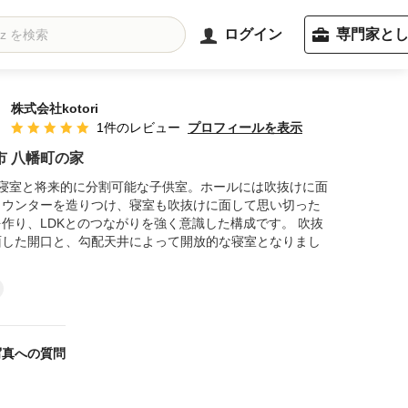
ログイン
専門家と
株式会社kotori
プロフィールを表示
1件のレビュー
平均評価：5つ星中 星5
市 八幡町の家
は寝室と将来的に分割可能な子供室。ホールには吹抜けに面
カウンターを造りつけ、寝室も吹抜けに面して思い切った
作り、LDKとのつながりを強く意識した構成です。 吹抜
面した開口と、勾配天井によって開放的な寝室となりまし
写真への質問