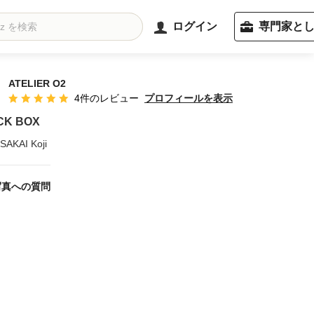
ログイン
専門家と
ATELIER O2
プロフィールを表示
4件のレビュー
平均評価：5つ星中 星5
CK BOX
:SAKAI Koji
写真への質問