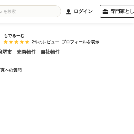
ログイン
専門家と
もでるーむ
プロフィールを表示
2件のレビュー
平均評価：5つ星中 星5
府堺市 売買物件 自社物件
写真への質問