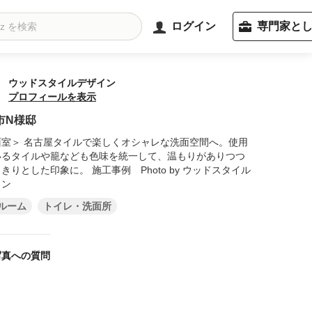
ログイン
専門家と
ウッドスタイルデザイン
プロフィールを表示
市N様邸
面室＞ 名古屋タイルで楽しくオシャレな洗面空間へ。使用
いるタイルや籠なども色味を統一して、温もりがありつつ
た印象に。 施工事例 Photo by ウッドスタイル
イン
ルーム
トイレ・洗面所
写真への質問