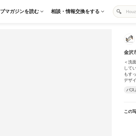
ブマガジンを読む
相談・情報交換をする
金沢
＜洗
して
もすっきりとし
デザ
バス
この