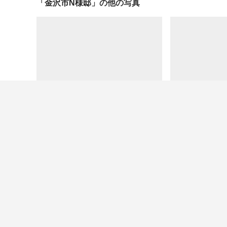
「
金沢市N様邸
」の他の写真
この写真へのお問い合わせはありません
北欧スタイルのおしゃれなトイレ・洗面所の写真を