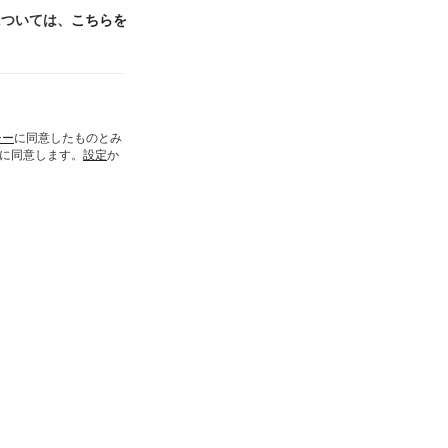
ンについては、
こちらを
シー
に同意したものとみ
とに同意します。
設定
か