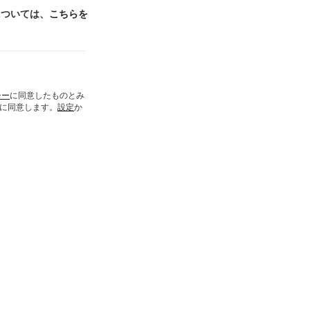
ンについては、
こちらを
シー
に同意したものとみ
とに同意します。
設定
か