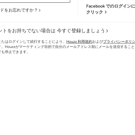
Facebook でのログイ
ドをお忘れですか？
クリック
ントをお持ちでない場合は
今すぐ登録しましょう
またはログインして続行することにより、
Houzz 利用規約
および
プライバシーポリ
す。Houzzがマーケティング目的で自分のメールアドレス宛にメールを送信するこ
でも停止できます。