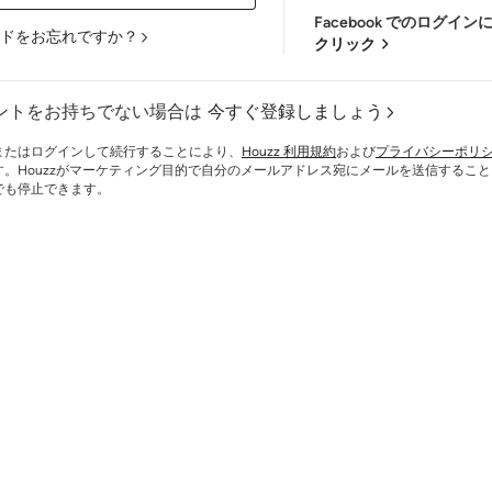
Facebook でのログイ
ドをお忘れですか？
クリック
ントをお持ちでない場合は
今すぐ登録しましょう
またはログインして続行することにより、
Houzz 利用規約
および
プライバシーポリ
す。Houzzがマーケティング目的で自分のメールアドレス宛にメールを送信するこ
でも停止できます。