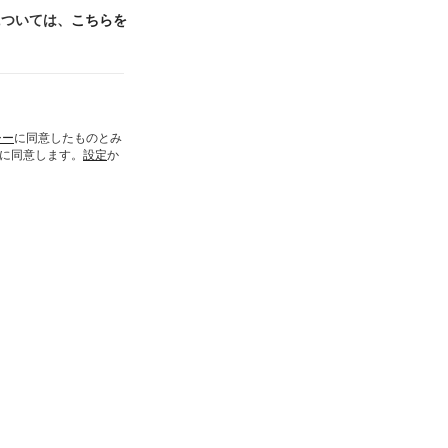
ンについては、
こちらを
シー
に同意したものとみ
とに同意します。
設定
か